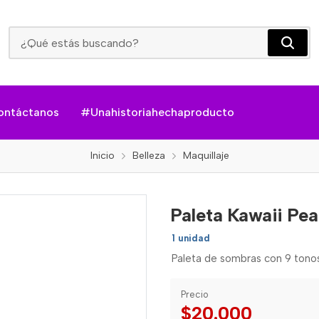
Paleta Kawaii Peach Trendy
ontáctanos
#Unahistoriahechaproducto
Inicio
Belleza
Maquillaje
Paleta Kawaii Pe
1 unidad
Paleta de sombras con 9 tonos
Precio
$20.000