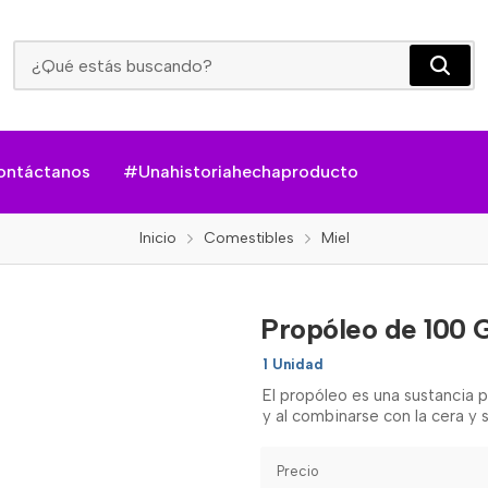
Propóleo De 100 Gramos - Panales Buena Miel
ontáctanos
#Unahistoriahechaproducto
Inicio
Comestibles
Miel
Propóleo de 100 
1 Unidad
El propóleo es una sustancia pr
y al combinarse con la cera y s
Precio